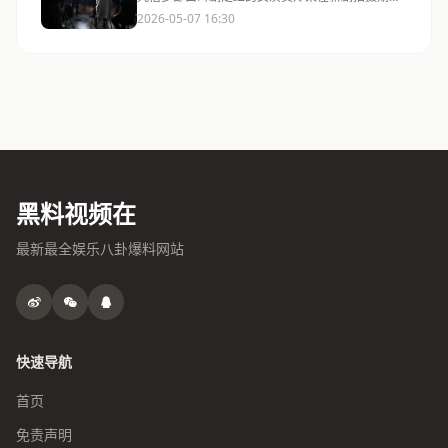
间，被剧组多名工作人员匿名爆料存在耍大牌、刁
2026-05-07 16:30
难工作人员等行为。
黑料视频在
最新最全娱乐八卦爆料网站
快速导航
首页
免责声明