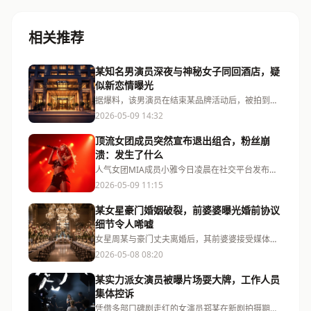
相关推荐
某知名男演员深夜与神秘女子同回酒店，疑
似新恋情曝光
据爆料，该男演员在结束某品牌活动后，被拍到与
一位长发女子一同进入豪华酒店，两人在前台办理
2026-05-09 14:32
入住时举止亲密，引发网友热议。
顶流女团成员突然宣布退出组合，粉丝崩
溃：发生了什么
人气女团MIA成员小雅今日凌晨在社交平台发布长
文，宣布因个人原因退出组合，公司随后确认消息
2026-05-09 11:15
属实，但拒绝透露具体原因。
某女星豪门婚姻破裂，前婆婆曝光婚前协议
细节令人唏嘘
女星周某与豪门丈夫离婚后，其前婆婆接受媒体采
访，首度公开婚前协议内容，其中财产分割条款引
2026-05-08 08:20
发公众对豪门婚姻的热议。
某实力派女演员被曝片场耍大牌，工作人员
集体控诉
凭借多部口碑剧走红的女演员郑某在新剧拍摄期