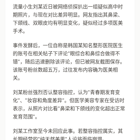
流量小生刘某近日被网络侦探扒出一组疑似高中时
期照片，与现在对比差异明显。网友指出其鼻梁、
下颌线、双眼皮均有明显变化，疑似经过多项医美
手术。
事件发酵后，一位自称是韩国某知名整形医院医生
的账号在相关帖子下评论"眼综合和鼻综合做得不
错"，随后迅速删除该评论，但已被网友截图保存。
该账号粉丝数超五万，过往发布内容确为医美相
关。
刘某粉丝强烈否认整容指控，认为"青春期发育变
化"、"妆容和角度差异"。但医学美容专家在受访时
表示，从照片对比看"鼻梁和下颌线的变化超出正常
发育范围"。
刘某工作室至今未回应此事。若整容指控属实，其
长期经营的"纯天然美男"人设将面临崩塌。