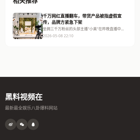
相关推荐
千万网红直播翻车，带货产品被指虚假宣
传，品牌方紧急下架
坐拥三千万粉丝的头部主播"小美"在昨晚直播中推
荐的一款美容仪被消费者投诉涉嫌虚假宣传，相关
2026-05-08 22:10
品牌已紧急下架该产品。
黑料视频在
最新最全娱乐八卦爆料网站